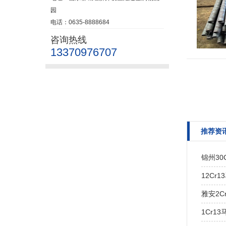
园
电话：0635-8888684
咨询热线
13370976707
推荐资
锦州30
12Cr1
雅安2
1Cr13